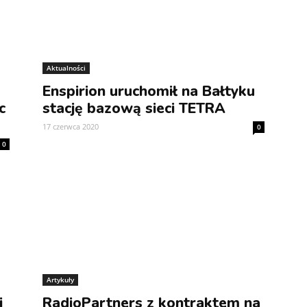
Aktualności
Enspirion uruchomił na Bałtyku
c
stację bazową sieci TETRA
17 czerwca 2020
0
0
Artykuły
i
RadioPartners z kontraktem na