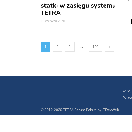
statki w zasięgu systemu
TETRA
15 czerwca 2020
...
1
2
3
103
Witaj
Polsc
© 2010-2020 TETRA Forum Polska by ITDevWeb