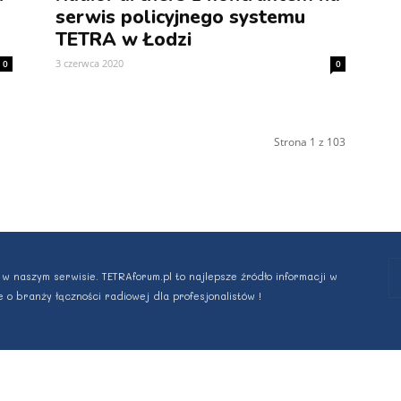
serwis policyjnego systemu
TETRA w Łodzi
3 czerwca 2020
0
0
Strona 1 z 103
 w naszym serwisie. TETRAforum.pl to najlepsze źródło informacji w
e o branży łączności radiowej dla profesjonalistów !