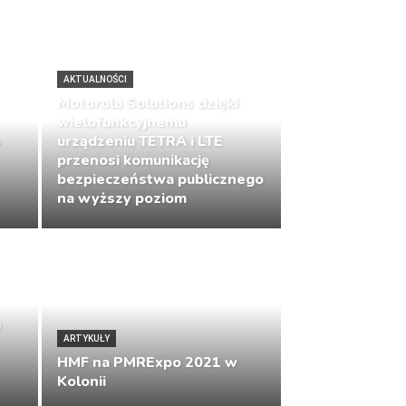
AKTUALNOŚCI
Motorola Solutions dzięki
wielofunkcyjnemu
b
urządzeniu TETRA i LTE
przenosi komunikację
bezpieczeństwa publicznego
na wyższy poziom
e
ARTYKUŁY
HMF na PMRExpo 2021 w
Kolonii