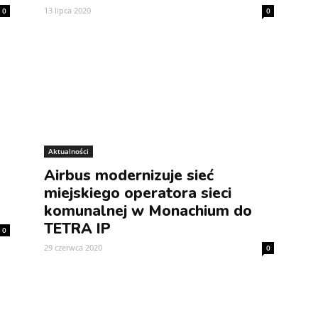
13 lipca 2020
0
0
Aktualności
Airbus modernizuje sieć
miejskiego operatora sieci
komunalnej w Monachium do
TETRA IP
0
29 czerwca 2020
0