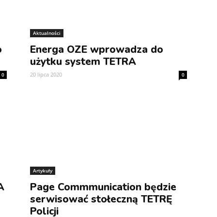
Aktualności
o
Energa OZE wprowadza do
użytku system TETRA
20 lipca 2020
0
0
Artykuły
A
Page Commmunication będzie
serwisować stołeczną TETRĘ
Policji