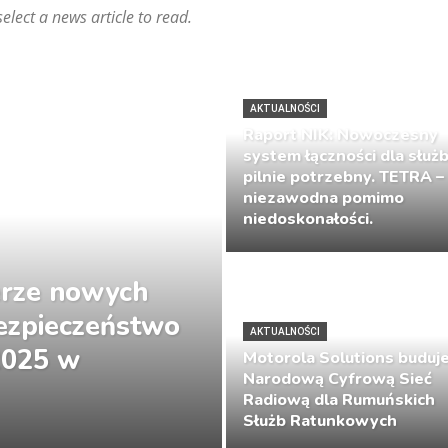
select a news article to read.
AKTUALNOŚCI
Raport NIK: Nowoczesny
system łączności dla służ
pilnie potrzebny. TETRA –
niezawodna pomimo
niedoskonałości.
erze nowych
ezpieczeństwo
AKTUALNOŚCI
 2025 w
Motorola Solutions buduj
Narodową Cyfrową Sieć
Radiową dla Rumuńskich
Służb Ratunkowych