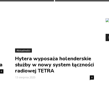
Aktualności
Hytera wyposaża holenderskie
a
służby w nowy system łączności
radiowej TETRA
0
13 sierpnia 2020
0