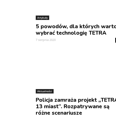
Artykuły
5 powodów, dla których wart
wybrać technologię TETRA
7 sierpnia 2020
Aktualności
Policja zamraża projekt „TETR
13 miast”. Rozpatrywane są
różne scenariusze