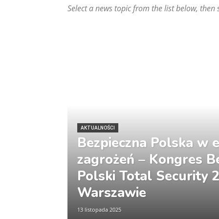
Select a news topic from the list below, then 
AKTUALNOŚCI
Bezpieczna Polska w 
zagrożeń – Kongres B
Polski Total Security
Warszawie
13 listopada 2025