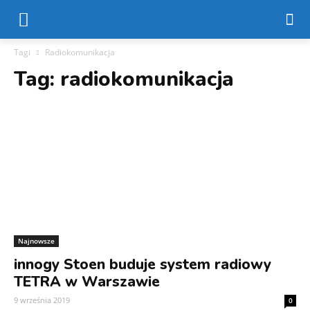
Tagi
Radiokomunikacja
Tag:
radiokomunikacja
Najnowsze
innogy Stoen buduje system radiowy
TETRA w Warszawie
9 września 2019
0