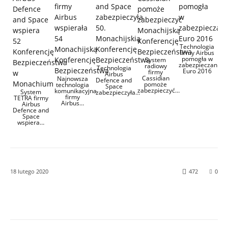
Technologia
firmy Airbus
pomogła w
System
zabezpieczaniu
radiowy
Technologia
Euro 2016
firmy
Airbus
Cassidian
Najnowsza
Defence and
pomoże
technologia
Space
zabezpieczyć…
komunikacyjna
System
zabezpieczyła…
firmy
TETRA firmy
Airbus…
Airbus
Defence and
Space
wspiera…
18 lutego 2020
472
0
Facebook
Twitter