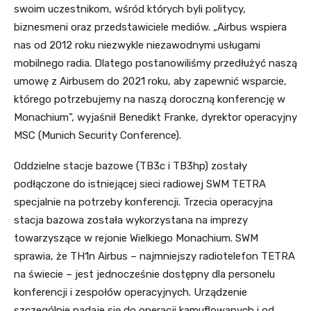
swoim uczestnikom, wśród których byli politycy,
biznesmeni oraz przedstawiciele mediów. „Airbus wspiera
nas od 2012 roku niezwykle niezawodnymi usługami
mobilnego radia. Dlatego postanowiliśmy przedłużyć naszą
umowę z Airbusem do 2021 roku, aby zapewnić wsparcie,
którego potrzebujemy na naszą doroczną konferencję w
Monachium”, wyjaśnił Benedikt Franke, dyrektor operacyjny
MSC (Munich Security Conference).
Oddzielne stacje bazowe (TB3c i TB3hp) zostały
podłączone do istniejącej sieci radiowej SWM TETRA
specjalnie na potrzeby konferencji. Trzecia operacyjna
stacja bazowa została wykorzystana na imprezy
towarzyszące w rejonie Wielkiego Monachium. SWM
sprawia, że TH1n Airbus – najmniejszy radiotelefon TETRA
na świecie – jest jednocześnie dostępny dla personelu
konferencji i zespołów operacyjnych. Urządzenie
szczególnie nadaje się do operacji kamuflowanych i od