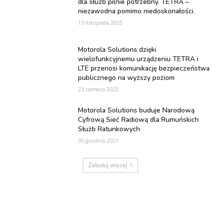
dla służb pilnie potrzebny. TETRA –
niezawodna pomimo niedoskonałości.
13 listopada 2025
Motorola Solutions dzięki
wielofunkcyjnemu urządzeniu TETRA i
LTE przenosi komunikację bezpieczeństwa
publicznego na wyższy poziom
23 czerwca 2022
Motorola Solutions buduje Narodową
Cyfrową Sieć Radiową dla Rumuńskich
Służb Ratunkowych
30 grudnia 2021
Załaduj więcej