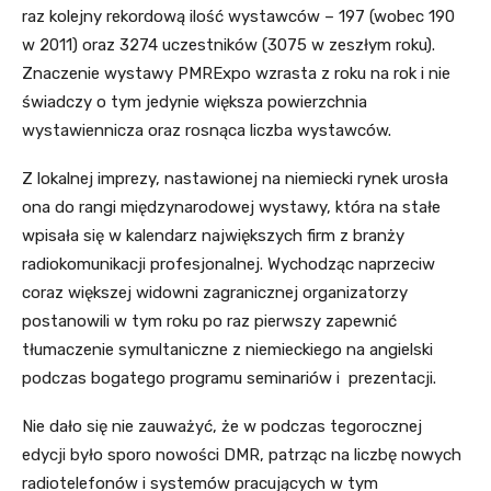
raz kolejny rekordową ilość wystawców – 197 (wobec 190
w 2011) oraz 3274 uczestników (3075 w zeszłym roku).
Znaczenie wystawy PMRExpo wzrasta z roku na rok i nie
świadczy o tym jedynie większa powierzchnia
wystawiennicza oraz rosnąca liczba wystawców.
Z lokalnej imprezy, nastawionej na niemiecki rynek urosła
ona do rangi międzynarodowej wystawy, która na stałe
wpisała się w kalendarz największych firm z branży
radiokomunikacji profesjonalnej. Wychodząc naprzeciw
coraz większej widowni zagranicznej organizatorzy
postanowili
w tym roku p
o raz pierwszy zapewnić
tłumaczenie symultaniczne z niemieckiego na angielski
podczas bogatego programu seminariów i prezentacji.
Nie dało się nie zauważyć, że w podczas tegorocznej
edycji było sporo nowości DMR, patrząc na liczbę nowych
radiotelefonów i systemów pracujących w tym