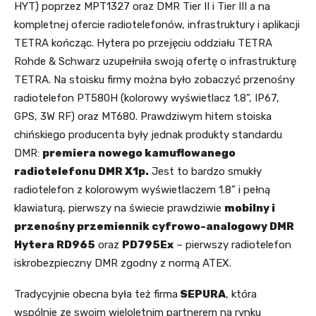
HYT) poprzez MPT1327 oraz DMR Tier II i Tier III a na
kompletnej ofercie radiotelefonów, infrastruktury i aplikacji
TETRA kończąc. Hytera po przejęciu oddziału TETRA
Rohde & Schwarz uzupełniła swoją ofertę o infrastrukturę
TETRA. Na stoisku firmy można było zobaczyć przenośny
radiotelefon PT580H (kolorowy wyświetlacz 1.8”, IP67,
GPS, 3W RF) oraz MT680. Prawdziwym hitem stoiska
chińskiego producenta były jednak produkty standardu
DMR:
premiera nowego kamuflowanego
radiotelefonu DMR X1p.
Jest to bardzo smukły
radiotelefon z kolorowym wyświetlaczem 1.8” i pełną
klawiaturą, pierwszy na świecie prawdziwie
mobilny i
przenośny przemiennik cyfrowo-analogowy DMR
Hytera RD965
oraz
PD795Ex
– pierwszy radiotelefon
iskrobezpieczny DMR zgodny z normą ATEX.
Tradycyjnie obecna była też firma
SEPURA
, która
wspólnie ze swoim wieloletnim partnerem na rynku