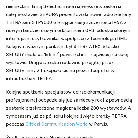
niemieckim, firmą Selectric miała największe stoiska na
całej wystawie. SEPURA prezentowała nowe radiotelefony
TETRA serii STP9000 oferujące klasę szczelności IP67, z
nowym bardziej czułym odbiornikiem GPS, udoskonalonym
interfejsem użytkownika, współpracę z technologią RFID.
Kolejnym ważnym punktem był STP8x ATEX. Stoisko
2
SEPURY miało aż 165 m
powierzchni – najwięcej na całej
wystawie. Drugie stoiska niedawno przejętej przez
SEPURĘ firmy 3T skupiało się na prezentacji oferty
infrastruktury TETRA.
Kolejne spotkanie specjalistów od radiokomunikacji
profesjonalnej odbędzie się już za niecały rok i z pewnością
zostanie przekroczona magiczna liczba 200 wystawców. A
tymczasem już za pół roku kolejne święto branży TETRA
podczas
Critical Communication World
w Paryżu
Źródła: własne, Fot: Mariusz Waruszewski