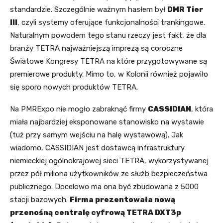
standardzie. Szczególnie ważnym hasłem był
DMR Tier
III
, czyli systemy oferujące funkcjonalności trankingowe.
Naturalnym powodem tego stanu rzeczy jest fakt, że dla
branży TETRA najważniejszą imprezą są coroczne
Światowe Kongresy TETRA na które przygotowywane są
premierowe produkty. Mimo to, w Kolonii również pojawiło
się sporo nowych produktów TETRA.
Na PMRExpo nie mogło zabraknąć firmy
CASSIDIAN
, która
miała najbardziej eksponowane stanowisko na wystawie
(tuż przy samym wejściu na halę wystawową). Jak
wiadomo,
CASSIDIAN jest dostawcą infrastruktury
niemieckiej ogólnokrajowej sieci TETRA, wykorzystywanej
przez
pół miliona użytkowników ze służb bezpieczeństwa
publicznego.
Docelowo ma ona być zbudowana z 5000
stacji bazowych
.
Firma prezentowała nową
przenośną centralę cyfrową TETRA DXT3p