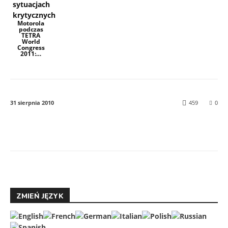
Motorola
podczas
TETRA
World
Congress
2011:…
31 sierpnia 2010
459
0
Facebook
Twitter
ZMIEŃ JĘZYK