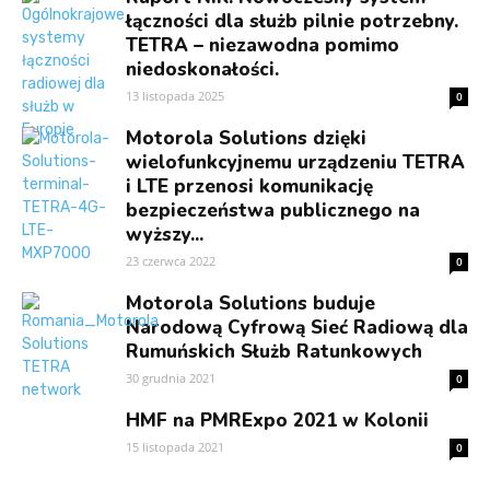
łączności dla służb pilnie potrzebny.
TETRA – niezawodna pomimo
niedoskonałości.
13 listopada 2025
0
Motorola Solutions dzięki
wielofunkcyjnemu urządzeniu TETRA
i LTE przenosi komunikację
bezpieczeństwa publicznego na
wyższy...
23 czerwca 2022
0
Motorola Solutions buduje
Narodową Cyfrową Sieć Radiową dla
Rumuńskich Służb Ratunkowych
30 grudnia 2021
0
HMF na PMRExpo 2021 w Kolonii
15 listopada 2021
0